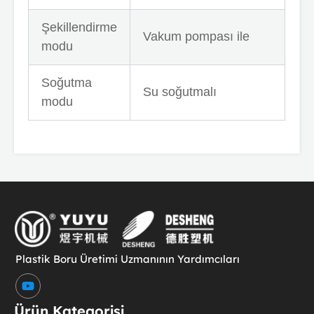
Şekillendirme
Vakum pompası ile
modu
Soğutma
Su soğutmalı
modu
Plastik Boru Üretimi Uzmanının Yardımcıları
Y
o
u
Ürün Kategorisi