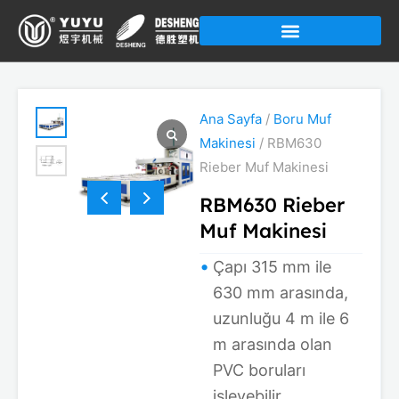
İçeriğe
atla
Ana Sayfa
/
Boru Muf
Makinesi
/ RBM630
Rieber Muf Makinesi
RBM630 Rieber
Muf Makinesi
Çapı 315 mm ile
630 mm arasında,
uzunluğu 4 m ile 6
m arasında olan
PVC boruları
işleyebilir.