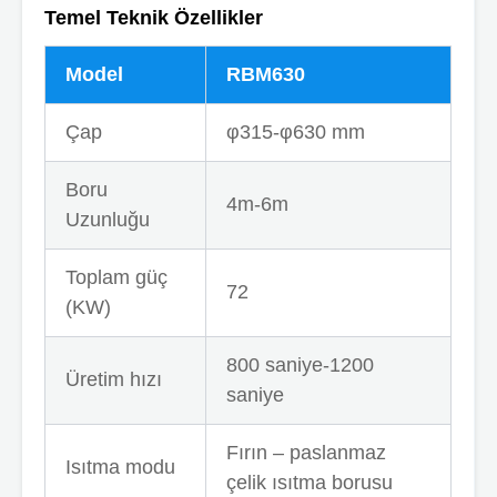
Temel Teknik Özellikler
Model
RBM630
Çap
φ315-φ630 mm
Boru
4m-6m
Uzunluğu
Toplam güç
72
(KW)
800 saniye-1200
Üretim hızı
saniye
Fırın – paslanmaz
Isıtma modu
çelik ısıtma borusu