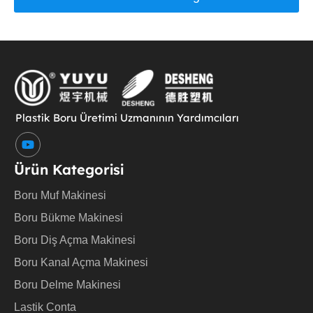
Plastik Boru Üretimi Uzmanının Yardımcıları
Y
o
u
Ürün Kategorisi
t
u
Boru Muf Makinesi
b
e
Boru Bükme Makinesi
Boru Diş Açma Makinesi
Boru Kanal Açma Makinesi
Boru Delme Makinesi
Lastik Conta