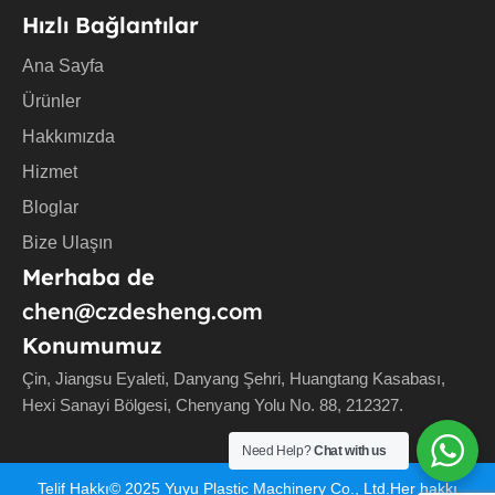
Hızlı Bağlantılar
Ana Sayfa
Ürünler
Hakkımızda
Hizmet
Bloglar
Bize Ulaşın
Merhaba de
chen@czdesheng.com
Konumumuz
Çin, Jiangsu Eyaleti, Danyang Şehri, Huangtang Kasabası,
Hexi Sanayi Bölgesi, Chenyang Yolu No. 88, 212327.
Need Help?
Chat with us
Telif Hakkı©
2025
Yuyu Plastic Machinery Co., Ltd.Her hakkı