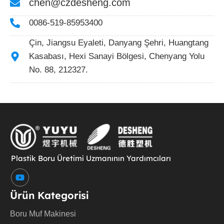
chen@czdesheng.com
0086-519-85953400
Çin, Jiangsu Eyaleti, Danyang Şehri, Huangtang
Kasabası, Hexi Sanayi Bölgesi, Chenyang Yolu
No. 88, 212327.
Plastik Boru Üretimi Uzmanının Yardımcıları
Y
o
u
Ürün Kategorisi
t
u
Boru Muf Makinesi
b