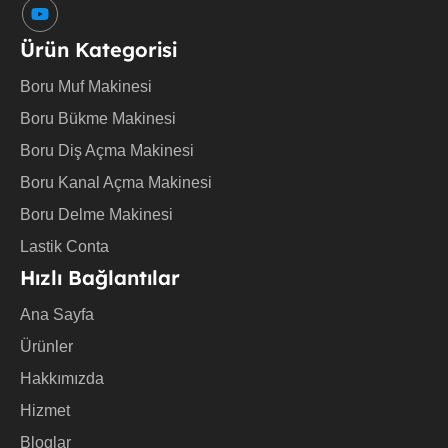
Y
o
u
Ürün Kategorisi
t
u
Boru Muf Makinesi
b
e
Boru Bükme Makinesi
Boru Diş Açma Makinesi
Boru Kanal Açma Makinesi
Boru Delme Makinesi
Lastik Conta
Hızlı Bağlantılar
Ana Sayfa
Ürünler
Hakkımızda
Hizmet
Bloglar