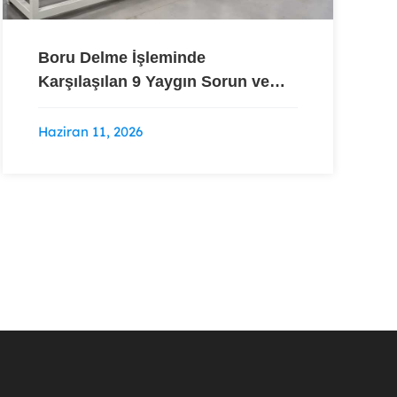
Boru Delme İşleminde
Karşılaşılan 9 Yaygın Sorun ve
Modern Makinelerin Bunları Nasıl
Çözdüğü
Haziran 11, 2026