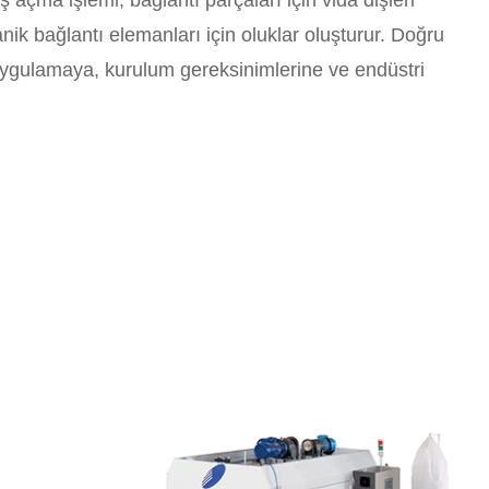
 açma işlemi, bağlantı parçaları için vida dişleri
ik bağlantı elemanları için oluklar oluşturur. Doğru
ygulamaya, kurulum gereksinimlerine ve endüstri