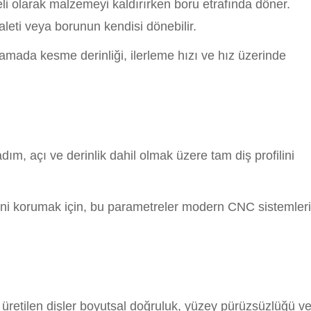
 olarak malzemeyi kaldırırken boru etrafında döner.
leti veya borunun kendisi dönebilir.
şamada kesme derinliği, ilerleme hızı ve hız üzerinde
, açı ve derinlik dahil olmak üzere tam diş profilini
esini korumak için, bu parametreler modern CNC sistemleri
üretilen dişler boyutsal doğruluk, yüzey pürüzsüzlüğü v