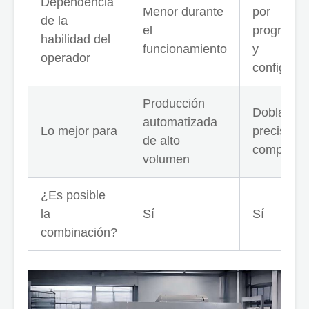
Dependencia
Menor durante
por
de la
el
programa
habilidad del
funcionamiento
y
operador
configurac
Producción
Doblado 
automatizada
Lo mejor para
precisión 
de alto
complejo
volumen
¿Es posible
la
Sí
Sí
combinación?