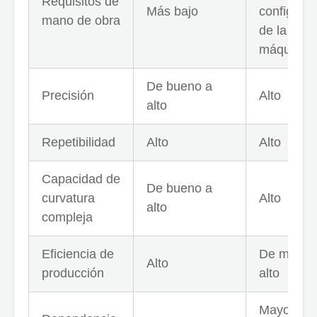
Requisitos de
Más bajo
configura
mano de obra
de la
máquina.
De bueno a
Precisión
Alto
alto
Repetibilidad
Alto
Alto
Capacidad de
De bueno a
curvatura
Alto
alto
compleja
Eficiencia de
De medio
Alto
producción
alto
Mayor cos