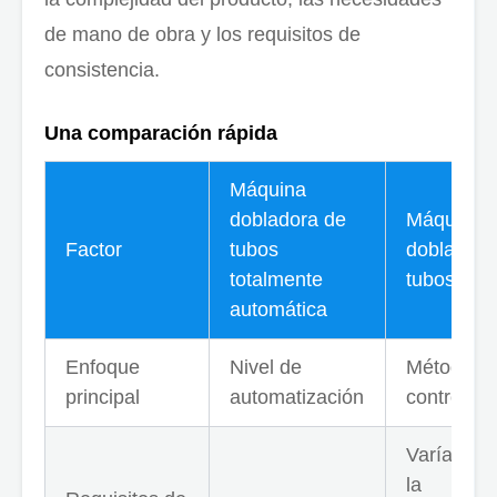
de mano de obra y los requisitos de
consistencia.
Una comparación rápida
Máquina
dobladora de
Máquina
Factor
tubos
dobladora
totalmente
tubos CN
automática
Enfoque
Nivel de
Método d
principal
automatización
control dig
Varía seg
la