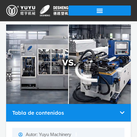
Ir
al
contenido
Tabla de contenidos
Autor:
Yuyu Machinery