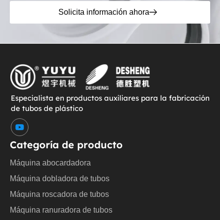
Solicita información ahora
Especialista en productos auxiliares para la fabricación
de tubos de plástico
Y
o
u
Categoría de producto
t
u
Máquina abocardadora
b
e
Máquina dobladora de tubos
Máquina roscadora de tubos
Máquina ranuradora de tubos