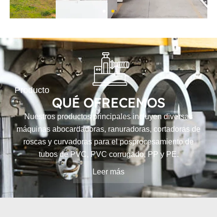
Producto
QUÉ OFRECEMOS
Nuestros productos principales incluyen diversas
máquinas abocardadoras, ranuradoras, cortadoras de
roscas y curvadoras para el posprocesamiento de
tubos de PVC, PVC corrugado, PP y PE.
Leer más