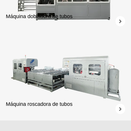
Máquina dobladora de tubos
Admite ángulos de curvado de 30°, 45°, 60° y 90°.
Diámetros de tubería que van desde los 20 mm hasta los
160 mm.
Admite tubos de entre 220 mm y 1520 mm de longitud.
refrigerado por agua para mantener la forma.
Máquina roscadora de tubos
Diámetros de tubería que van desde 1/2" hasta 630 mm.
Admite rosca exterior tipo V / tipo T y rosca interior tipo T.