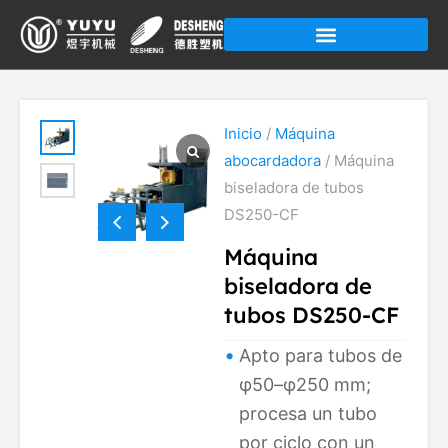
Ir
al
contenido
Inicio
/
Máquina
abocardadora
/ Máquina
biseladora de tubos
DS250-CF
Máquina
biseladora de
tubos DS250-CF
Apto para tubos de
φ50–φ250 mm;
procesa un tubo
por ciclo con un