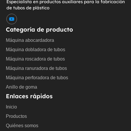
Especialista en productos auxiliares para la fabricación
de tubos de plástico
Y
o
u
Categoría de producto
t
u
Máquina abocardadora
b
e
Máquina dobladora de tubos
Máquina roscadora de tubos
Máquina ranuradora de tubos
Máquina perforadora de tubos
Anillo de goma
Enlaces rápidos
Inicio
Productos
Quiénes somos