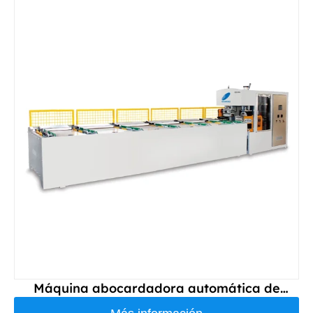
Página
Página
Máquina abocardadora automática de
doble tubo DS63S-NI