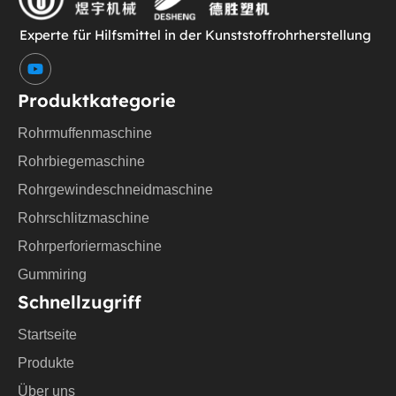
Experte für Hilfsmittel in der Kunststoffrohrherstellung
Y
o
u
Produktkategorie
t
u
Rohrmuffenmaschine
b
e
Rohrbiegemaschine
Rohrgewindeschneidmaschine
Rohrschlitzmaschine
Rohrperforiermaschine
Gummiring
Schnellzugriff
Startseite
Produkte
Über uns