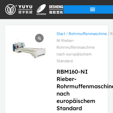
Zum
Inhalt
springen
Start
/
Rohrmuffenmaschine
/ 
NI Rieber-
Rohrmuffenmaschine
nach europäischem
Standard
RBM160-NI
Rieber-
Rohrmuffenmaschin
nach
europäischem
Standard