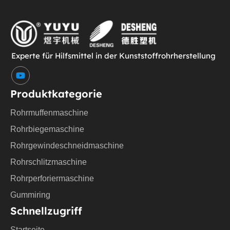
Experte für Hilfsmittel in der Kunststoffrohrherstellung
Y
o
u
Produktkategorie
t
u
Rohrmuffenmaschine
b
e
Rohrbiegemaschine
Rohrgewindeschneidmaschine
Rohrschlitzmaschine
Rohrperforiermaschine
Gummiring
Schnellzugriff
Startseite