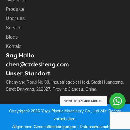
Produkte
Über uns
Service
Blogs
Kontakt
Sag Hallo
chen@czdesheng.com
Unser Standort
Chenyang Road Nr. 88, Industriegebiet Hexi, Stadt Huangtang,
Stadt Danyang, 212327, Provinz Jiangsu, China.
Need Help?
Chat with us
Copyright©
2025
Yuyu Plastic Machinery Co., Ltd.Alle Rechte
vorbehalten.
Allgemeine Geschäftsbedingungen
|
Datenschutzrichtlinie