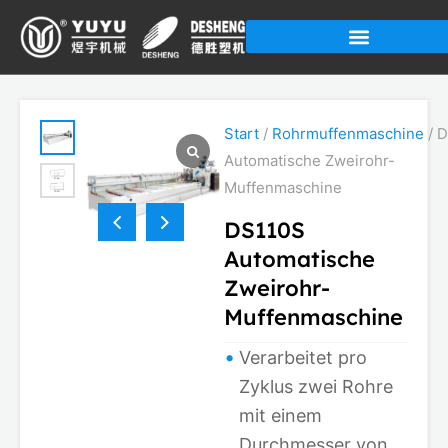
Zum
Inhalt
springen
Start
/
Rohrmuffenmaschine
/ 
Automatische Zweirohr-
Muffenmaschine
DS110S
Automatische
Zweirohr-
Muffenmaschine
Verarbeitet pro
Zyklus zwei Rohre
mit einem
Durchmesser von