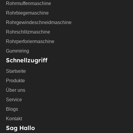
u
Rohrmuffenmaschine
b
e
Rohrbiegemaschine
Rohrgewindeschneidmaschine
Rohrschlitzmaschine
Rohrperforiermaschine
Gummiring
Schnellzugriff
Startseite
Produkte
Über uns
Service
Blogs
Kontakt
Sag Hallo