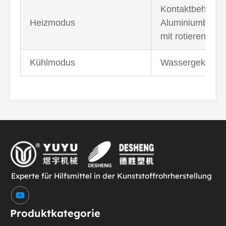
Kontaktbeheizu
Heizmodus
Aluminiumblock
mit rotierendem
Kühlmodus
Wassergekühlt o
Experte für Hilfsmittel in der Kunststoffrohrherstellung
Y
o
u
Produktkategorie
t