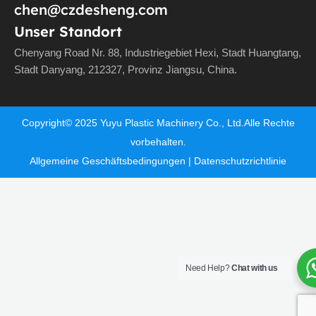
chen@czdesheng.com
Unser Standort
Chenyang Road Nr. 88, Industriegebiet Hexi, Stadt Huangtang,
Stadt Danyang, 212327, Provinz Jiangsu, China.
Copyright©
2025
Yuyu Plastic Machinery Co., Ltd.Alle Rechte
vorbehalten.
Allgemeine Geschäftsbedingungen
|
Datenschutzrichtlinie
Need Help?
Chat with us