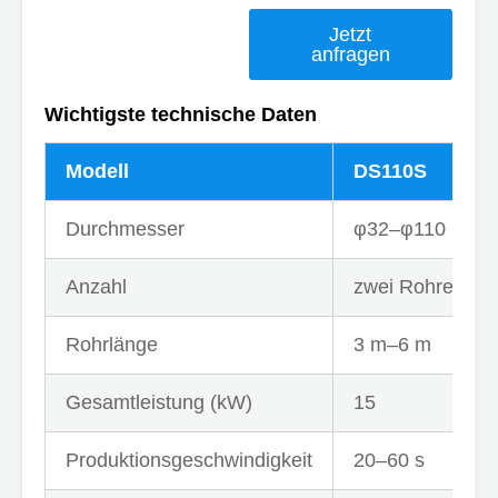
Jetzt
anfragen
Wichtigste technische Daten
Modell
DS110S
Durchmesser
φ32–φ110 mm
Anzahl
zwei Rohre pro 
Rohrlänge
3 m–6 m
Gesamtleistung (kW)
15
Produktionsgeschwindigkeit
20–60 s